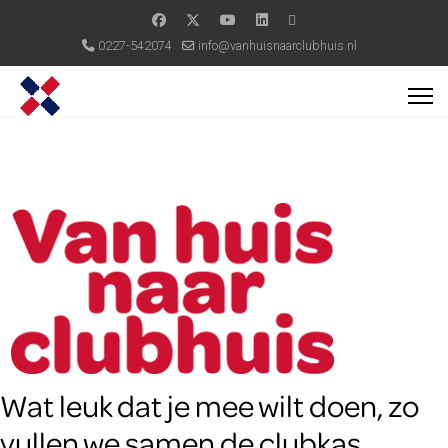
0227-542074
info@vanhuisnaarclubhuis.nl
Wat leuk dat je mee wilt doen, zo
vullen we samen de clubkas.